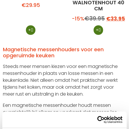
WALNOTENHOUT 40
€
29.95
CM
€
39.95
-15%
€
33.95
+
+
Magnetische messenhouders voor een
opgeruimde keuken
Steeds meer mensen kiezen voor een magnetische
messenhouder in plaats van losse messen in een
keukenlade. Niet alleen omdat het praktischer werkt
tijdens het koken, maar ook omdat het zorgt voor
meer rust en uitstraling in de keuken.
Een magnetische messenhouder houdt messen
overzichtelijk bij elkaar en voorkomt dat messen los
tegen elkaar aan liggen. Daardoor blijven
keukenmessen beter beschermd en heb je ze sneller