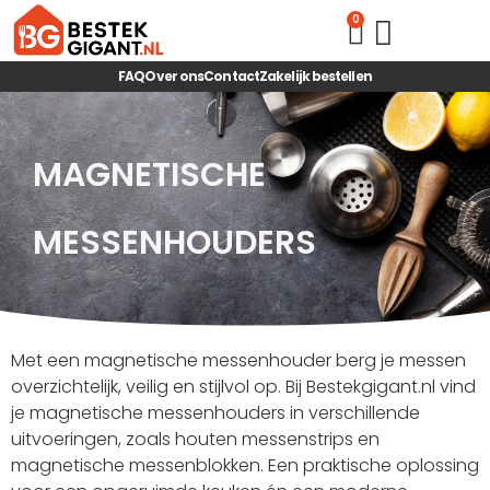
0
HOUTEN SNIJ
MAGNETISCHE M
ALLE LOSSE BE
ALLE BESTE
FAQ
Over ons
Contact
Zakelijk bestellen
MAGNETISCHE
MESSENHOUDERS
Met een magnetische messenhouder berg je messen
overzichtelijk, veilig en stijlvol op. Bij Bestekgigant.nl vind
je magnetische messenhouders in verschillende
uitvoeringen, zoals houten messenstrips en
magnetische messenblokken. Een praktische oplossing