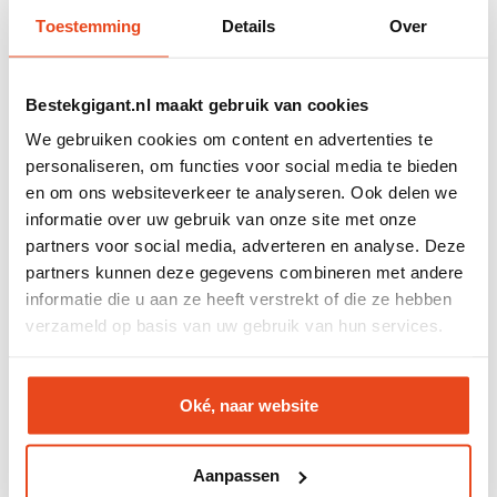
binnen handbereik tijdens het koken.
Toestemming
Details
Over
Bij Bestekgigant.nl bestel je verschillende soorten
magnetische messenhouders die passen bij moderne,
Bestekgigant.nl maakt gebruik van cookies
industriële en minimalistische keukens.
We gebruiken cookies om content en advertenties te
Magnetische messenstrips en messenblokken
personaliseren, om functies voor social media te bieden
Binnen het assortiment vind je verschillende manieren
en om ons websiteverkeer te analyseren. Ook delen we
om messen magnetisch op te bergen. Sommige
informatie over uw gebruik van onze site met onze
mensen kiezen voor een
magnetische messenstrip
partners voor social media, adverteren en analyse. Deze
aan de wand, terwijl anderen liever werken met een
partners kunnen deze gegevens combineren met andere
magnetisch messenblok
op het aanrecht.
informatie die u aan ze heeft verstrekt of die ze hebben
verzameld op basis van uw gebruik van hun services.
Waarom kiezen voor een magnetische
messenhouder?
Een magnetische messenhouder is populair vanwege
Oké, naar website
de combinatie van gemak en uitstraling. Vooral in
moderne keukens worden messen steeds vaker
Aanpassen
zichtbaar opgeborgen als onderdeel van de