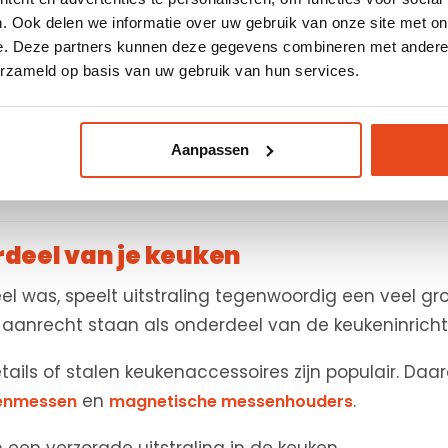
uken
. Ook delen we informatie over uw gebruik van onze site met on
terieurs
e. Deze partners kunnen deze gegevens combineren met andere i
erzameld op basis van uw gebruik van hun services.
lank
Aanpassen
 praktisch, maar ook onderdeel van de styling van e
rdeel van je keuken
el was, speelt uitstraling tegenwoordig een veel gro
 aanrecht staan als onderdeel van de keukeninricht
ils of stalen keukenaccessoires zijn populair. Daa
en
.
enmessen
magnetische messenhouders