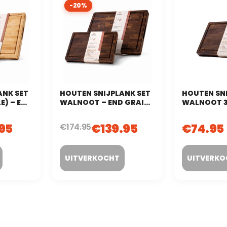
-20%
-20%
ANK SET
HOUTEN SNIJPLANK SET
HOUTEN SN
E) – END
WALNOOT – END GRAIN
WALNOOT 3
T) – 2-
(KOPSHOUT) – 2-DELIG
END GRAIN
.95
€
139.95
€
74.95
€
174.95