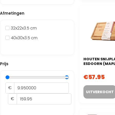
Afmetingen
32x22x3.5 cm
40x30x3.5 cm
HOUTEN SNIJPL
Prijs
ESDOORN (MAPL
32×22 CM – END
(KOPSHOUT)
€
57.95
€
€