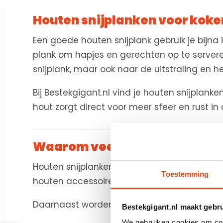
Houten snijplanken voor koke
Een goede houten snijplank gebruik je bijna i
plank om hapjes en gerechten op te server
snijplank, maar ook naar de uitstraling en h
Bij Bestekgigant.nl vind je houten snijplanke
hout zorgt direct voor meer sfeer en rust in
Waarom veel mensen kiezen v
Houten snijplanken blijven populair vanwege 
Toestemming
houten accessoires vaak gecombineerd met
Daarnaast worden houten snijplanken veel 
Bestekgigant.nl maakt gebr
We gebruiken cookies om cont