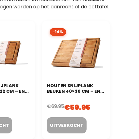
 mogen worden op het aanrecht of de eettafel.
-14%
-14%
IJPLANK
HOUTEN SNIJPLANK
22 CM – END
BEUKEN 40×30 CM – END
PSHOUT)
GRAIN (KOPSHOUT)
€
59.95
€
69.95