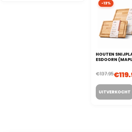
-13%
-13%
HOUTEN SNIJPL
ESDOORN (MAPL
GRAIN (KOPSHOU
DELIG
€
119
€
137.95