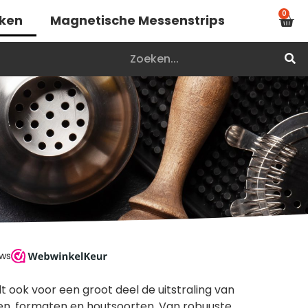
0
nken
Magnetische Messenstrips
lt ook voor een groot deel de uitstraling van
tijlen, formaten en houtsoorten. Van robuuste