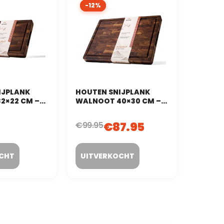
-12%
-12%
IJPLANK
HOUTEN SNIJPLANK
2×22 CM –
WALNOOT 40×30 CM –
 (KOPSHOUT)
END GRAIN (KOPSHOUT)
€
87.95
€
99.95