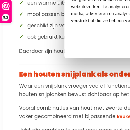
een warme uitstraling geven aan de ke
websiteverkeer te analyseren
mooi passen bij moderne en landelijke in
media, adverteren en analys
9,2
verstrekt of die ze hebben v
geschikt zijn voor dagelijks gebruik
ook gebruikt kunnen worden als serveerp
Daardoor zijn houten snijplanken niet alleen
Een houten snijplank als onde
Waar een snijplank vroeger vooral functione
houten snijplanken bewust zichtbaar op het
Vooral combinaties van hout met zwarte deta
vaker gecombineerd met bijpassende
keuk