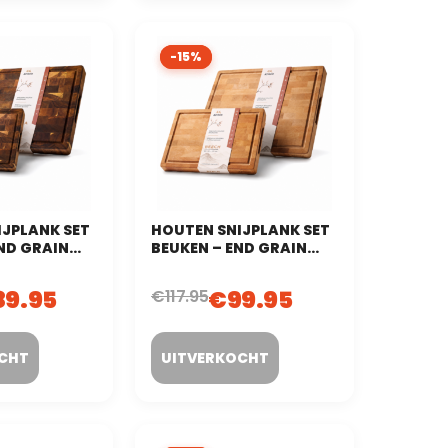
-15%
-15%
JPLANK SET
HOUTEN SNIJPLANK SET
ND GRAIN
BEUKEN – END GRAIN
 – 2-DELIG
(KOPSHOUT) – 2-DELIG
89.95
€
99.95
€
117.95