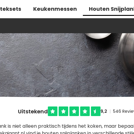
teksets
Keukenmessen
Houten Snijpla
ank is niet alleen praktisch tijdens het koken, maar bepaa
tekgigant.nl vind je houten snijplanken in verschillende s