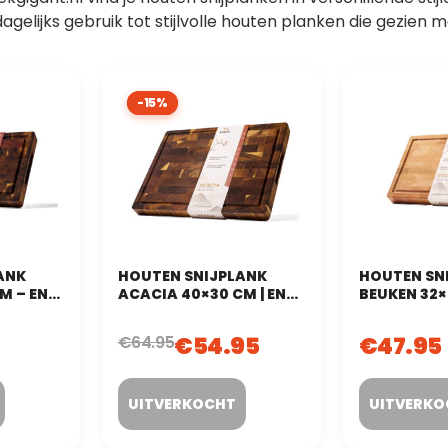
dagelijks gebruik tot stijlvolle houten planken die gezien
-15%
-15%
ANK
HOUTEN SNIJPLANK
HOUTEN SN
M – END
ACACIA 40×30 CM | END
BEUKEN 32×
UT)
GRAIN (KOPSHOUT)
GRAIN (KO
€
54.95
€
47.95
€
64.95