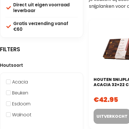
Direct uit eigen voorraad
snijplanken voor 
leverbaar
Gratis verzending vanaf
€60
FILTERS
Houtsoort
HOUTEN SNIJPL
Acacia
ACACIA 32×22 C
GRAIN (KOPSHO
Beuken
€
42.95
Esdoorn
Walnoot