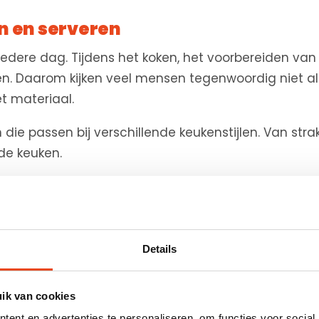
n en serveren
edere dag. Tijdens het koken, het voorbereiden van in
en. Daarom kijken veel mensen tegenwoordig niet a
et materiaal.
n die passen bij verschillende keukenstijlen. Van str
 de keuken.
oor houten snijplanken
de natuurlijke uitstraling en stevige kwaliteit. Vo
Details
 zwarte keukenapparatuur, keukenmessen en andere
gebruikt omdat ze:
uik van cookies
ent en advertenties te personaliseren, om functies voor social