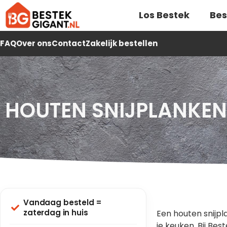
Los Bestek
Bes
FAQ
Over ons
Contact
Zakelijk bestellen
HOUTEN SNIJPLANKEN
Vandaag besteld =
zaterdag in huis
Een houten snijpl
je keuken. Bij Bes