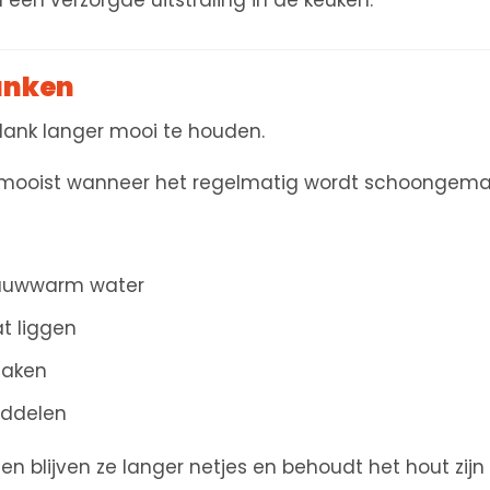
 een verzorgde uitstraling in de keuken.
anken
ank langer mooi te houden.
 het mooist wanneer het regelmatig wordt schoonge
lauwwarm water
at liggen
maken
iddelen
blijven ze langer netjes en behoudt het hout zijn na