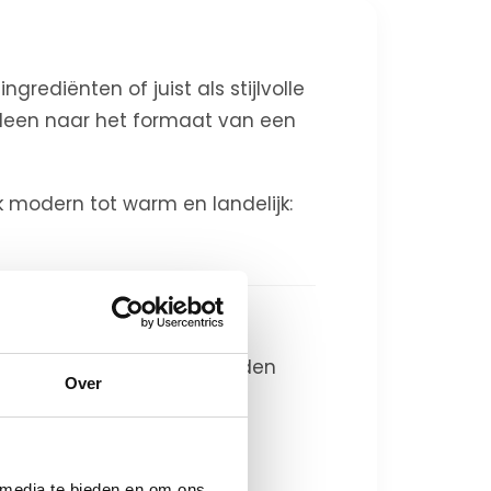
grediënten of juist als stijlvolle
lleen naar het formaat van een
ak modern tot warm en landelijk:
oral in moderne keukens worden
Over
 natuurlijke materialen.
 media te bieden en om ons