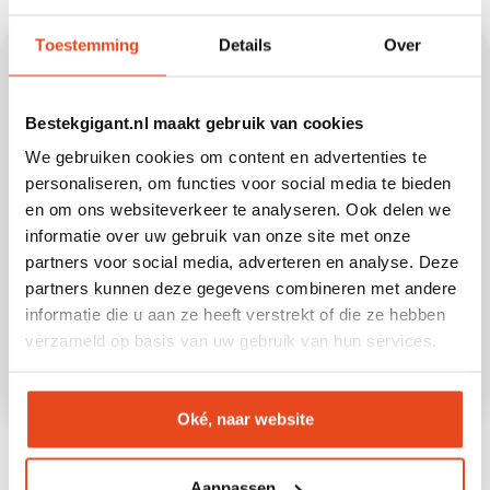
Toestemming
Details
Over
ONTVANG 10% KORTING OP JE
EERSTE BESTELLING
Bestekgigant.nl maakt gebruik van cookies
We gebruiken cookies om content en advertenties te
personaliseren, om functies voor social media te bieden
Schrijf je in voor de nieuwsbrief en ontvang 
en om ons websiteverkeer te analyseren. Ook delen we
direct je kortingscode!
informatie over uw gebruik van onze site met onze
* Niet geldig in combinatie met andere 
partners voor social media, adverteren en analyse. Deze
kortingsacties en uitsluitend geldig bij een 
partners kunnen deze gegevens combineren met andere
minimale bestelwaarde van €40.
informatie die u aan ze heeft verstrekt of die ze hebben
verzameld op basis van uw gebruik van hun services.
Oké, naar website
CONTACTINFORMATIE
Aanpassen