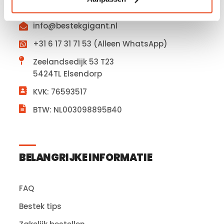
info@bestekgigant.nl
+31 6 17 31 71 53 (Alleen WhatsApp)
Zeelandsedijk 53 T23
5424TL Elsendorp
KVK: 76593517
BTW: NL003098895B40
BELANGRIJKE INFORMATIE
FAQ
Bestek tips