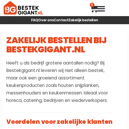
0
HOUTEN SNIJP
MAGNETISCHE ME
FAQ
Over ons
Contact
Zakelijk bestellen
ZAKELIJK BESTELLEN BIJ
BESTEKGIGANT.NL
Heeft u als bedrijf grotere aantallen nodig? Bij
Bestekgigant.nl leveren wij niet alleen bestek,
maar ook een groeiend assortiment
keukenproducten zoals houten snijplanken,
messenhouders en keukenmessen. Ideaal voor
horeca, catering, bedrijven en wederverkopers.
Voordelen voor zakelijke klanten