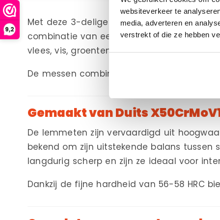
websiteverkeer te analyseren
Met deze 3-delige messenset Duits staal haa
media, adverteren en analys
9,2
verstrekt of die ze hebben v
combinatie van een krachtig koksmes, veel
vlees, vis, groenten, kruiden en andere ingr
De messen combineren een luxe uitstralin
Gemaakt van Duits X50CrMoV1
De lemmeten zijn vervaardigd uit hoogwaardi
bekend om zijn uitstekende balans tussen 
langdurig scherp en zijn ze ideaal voor inte
Dankzij de fijne hardheid van 56-58 HRC 