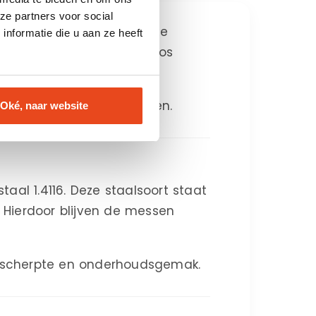
ze partners voor social
 voor dagelijks gebruik. De
nformatie die u aan ze heeft
t ervoor dat je moeiteloos
iksgemak in iedere keuken.
Oké, naar website
aal 1.4116. Deze staalsoort staat
 Hierdoor blijven de messen
n scherpte en onderhoudsgemak.