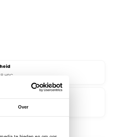
heid
58 HRC
wasserbestendig
Over
 media te bieden en om ons