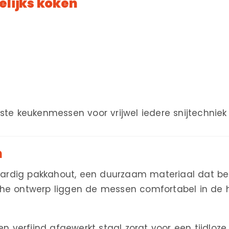
lijks koken
kste keukenmessen voor vrijwel iedere snijtechniek
n
ardig pakkahout, een duurzaam materiaal dat beke
sche ontwerp liggen de messen comfortabel in de
verfijnd afgewerkt staal zorgt voor een tijdloze e