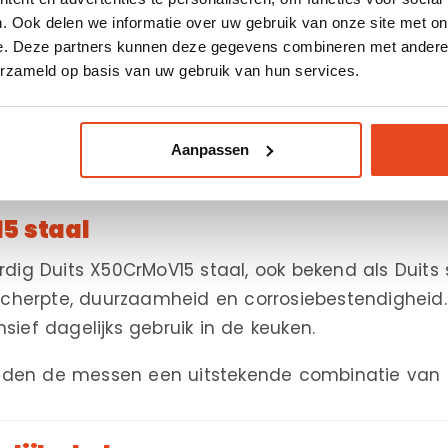
. Ook delen we informatie over uw gebruik van onze site met on
l je direct de belangrijkste keukenmessen in huis
e. Deze partners kunnen deze gegevens combineren met andere i
erzameld op basis van uw gebruik van hun services.
zijdig santokumes en compact universeel mes zorg
ediënten kunt bereiden.
g met hoogwaardige materialen en optimaal gebru
Aanpassen
5 staal
g Duits X50CrMoV15 staal, ook bekend als Duits st
scherpte, duurzaamheid en corrosiebestendigheid.
nsief dagelijks gebruik in de keuken.
bieden de messen een uitstekende combinatie va