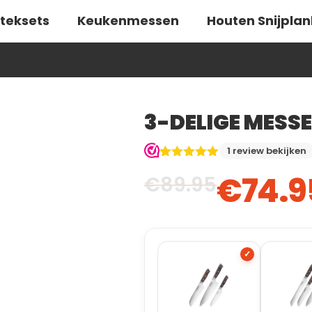
teksets
Keukenmessen
Houten Snijpla
3-DELIGE MESS
1 review bekijken
Gewaardeerd
1
€
74.9
€
89.95
5.00
op 5
gebaseerd
op
klant
waardering