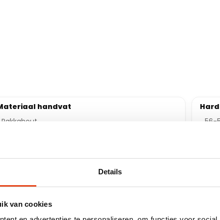
Materiaal handvat
Hard
Pakkahout
56-
Aantal delen
Vaat
3
Nee
Details
uik van cookies
ent en advertenties te personaliseren, om functies voor social