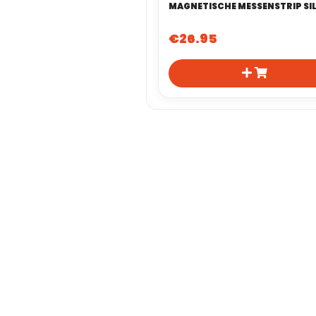
€
26.95