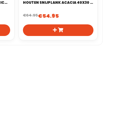
MAGNETISCHE MESSENSTRIP SILICONEN 25.6 CM
HOUTEN SNIJPLANK ACACIA 40X30 CM | END GRAIN (KOPSHOUT)
€
54.95
€
64.95