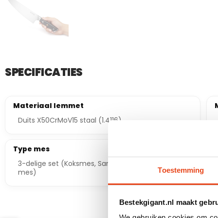
SPECIFICATIES
Materiaal lemmet
Duits X50CrMoV15 staal (1.4116)
Type mes
3-delige set (Koksmes, Santokumes, Universeel
Toestemming
mes)
Bestekgigant.nl maakt gebr
We gebruiken cookies om cont