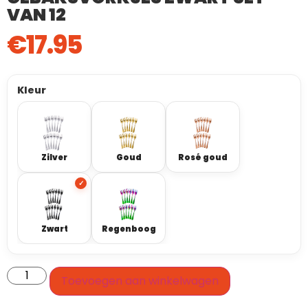
VAN 12
€
17.95
Kleur
Zilver
Goud
Rosé goud
Zwart
Regenboog
Toevoegen aan winkelwagen