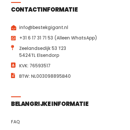
CONTACTINFORMATIE
info@bestekgigant.nl
+31 6 17 31 71 53 (Alleen WhatsApp)
Zeelandsedijk 53 T23
5424TL Elsendorp
KVK: 76593517
BTW: NL003098895B40
BELANGRIJKE INFORMATIE
FAQ