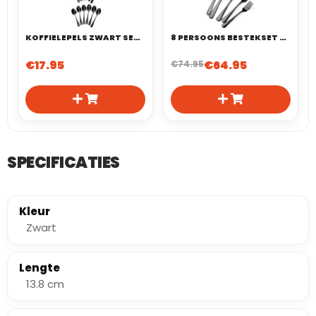
KOFFIELEPELS ZWART SET VAN 12
8 PERSOONS BESTEKSET 40-DELIG ZWART
€
17.95
€
64.95
€
74.95
SPECIFICATIES
Kleur
Zwart
Lengte
13.8 cm