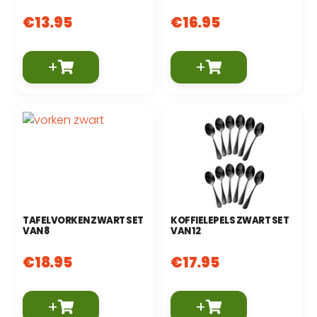
€
13.95
€
16.95
+
+
TAFELVORKEN ZWART SET
KOFFIELEPELS ZWART SET
VAN 8
VAN 12
€
18.95
€
17.95
+
+