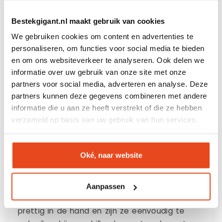
Set van 12 gebaksvorkjes
Bestekgigant.nl maakt gebruik van cookies
Je ontvangt een complete
gebaksvorkjes
We gebruiken cookies om content en advertenties te
set van 12 zwart
, ideaal voor gezinnen, visite
personaliseren, om functies voor social media te bieden
of feestelijke momenten. Zo heb je altijd
en om ons websiteverkeer te analyseren. Ook delen we
voldoende vorkjes in huis wanneer je gasten
informatie over uw gebruik van onze site met onze
ontvangt.
partners voor social media, adverteren en analyse. Deze
partners kunnen deze gegevens combineren met andere
informatie die u aan ze heeft verstrekt of die ze hebben
Duurzaam en comfortabel
verzameld op basis van uw gebruik van hun services.
ontwerp
De vorkjes zijn gemaakt van
roestvrij staal
Oké, naar website
(RVS 18/0)
, wat zorgt voor stevigheid en een
lange levensduur. Het materiaal is geschikt
voor intensief dagelijks gebruik en behoudt zijn
Aanpassen
nette uitstraling. Daarnaast liggen de vorkjes
prettig in de hand en zijn ze eenvoudig te