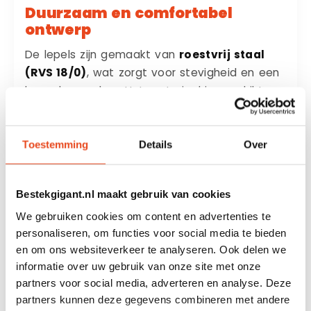
Duurzaam en comfortabel
ontwerp
De lepels zijn gemaakt van
roestvrij staal
(RVS 18/0)
, wat zorgt voor stevigheid en een
lange levensduur. Het materiaal is geschikt
voor intensief dagelijks gebruik en behoudt zijn
nette uitstraling. Daarnaast liggen de lepels
prettig in de hand en zijn ze comfortabel in
Toestemming
Details
Over
gebruik bij verschillende soorten kopjes en
glazen.
Bestekgigant.nl maakt gebruik van cookies
We gebruiken cookies om content en advertenties te
Onderhoud en gebruik
personaliseren, om functies voor social media te bieden
en om ons websiteverkeer te analyseren. Ook delen we
Om de kwaliteit en uitstraling van de lepels te
informatie over uw gebruik van onze site met onze
behouden, wordt
handwas aanbevolen
.
partners voor social media, adverteren en analyse. Deze
Deze theelepels zijn
vaatwasserbestendig
,
partners kunnen deze gegevens combineren met andere
mits je rekening houdt met enkele richtlijnen: