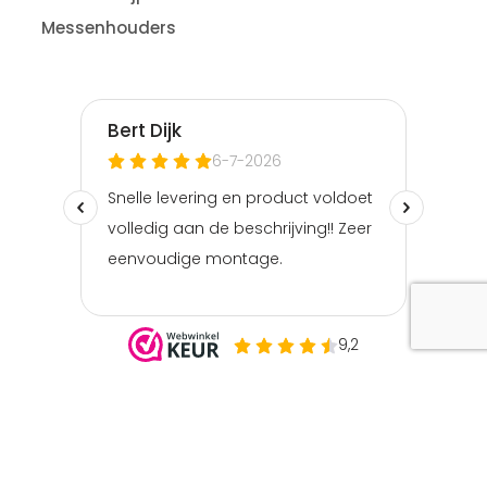
Messenhouders
Theelepels zwart set van 12
€
16.95