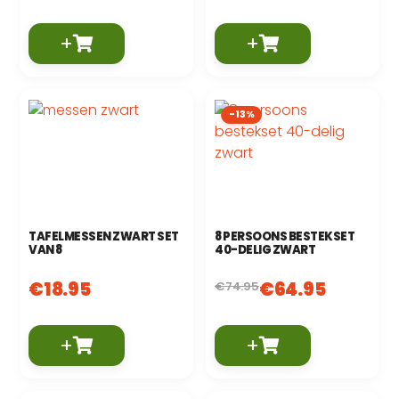
+
+
-13%
TAFELMESSEN ZWART SET
8 PERSOONS BESTEKSET
VAN 8
40-DELIG ZWART
€
18.95
€
64.95
€
74.95
+
+