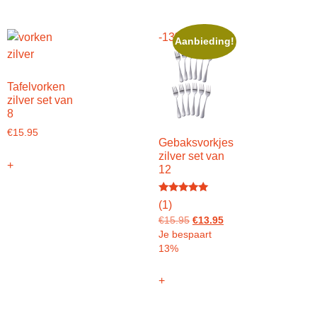
-13%
Aanbieding!
Tafelvorken
zilver set van
8
€
15.95
Gebaksvorkjes
zilver set van
+
12
Gewaardeerd
(1)
5.00
uit 5
€
15.95
€
13.95
Je bespaart
13%
+