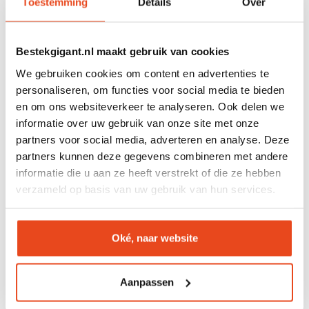
Toestemming
Details
Over
onderhoud.
Specificaties
Bestekgigant.nl maakt gebruik van cookies
Materiaal: RVS 18/0
We gebruiken cookies om content en advertenties te
Kleur: zilver
personaliseren, om functies voor social media te bieden
Aantal: 12 stuks
en om ons websiteverkeer te analyseren. Ook delen we
Geschikt voor: koffie, thee en desserts
informatie over uw gebruik van onze site met onze
Waarom kiezen voor deze koffielepels set?
partners voor social media, adverteren en analyse. Deze
partners kunnen deze gegevens combineren met andere
Ideaal voor koffie, thee en desserts
informatie die u aan ze heeft verstrekt of die ze hebben
Set van 12 lepels
verzameld op basis van uw gebruik van hun services.
Gemaakt van duurzaam RVS 18/0
Tijdloze uitstraling
Geschikt voor dagelijks gebruik
Oké, naar website
Met deze
koffielepels set van 12 zilver
kies je voor een
praktische en duurzame toevoeging aan je keuken.
Aanpassen