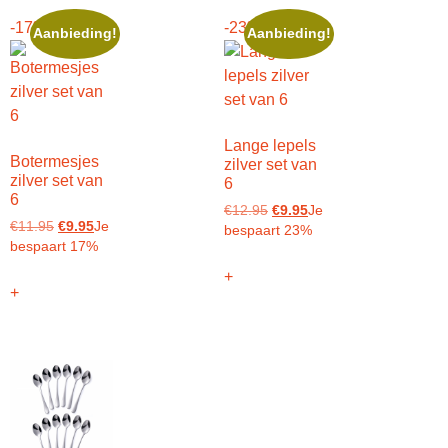
-17%
-23%
Aanbieding!
Aanbieding!
Lange lepels
Botermesjes
zilver set van
zilver set van
6
6
€
12.95
€
9.95
Je
€
11.95
€
9.95
Je
bespaart 23%
bespaart 17%
+
+