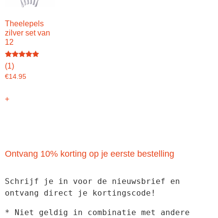
Theelepels
zilver set van
12
Gewaardeerd
(1)
5.00
uit 5
€
14.95
+
Ontvang 10% korting op je eerste bestelling
Schrijf je in voor de nieuwsbrief en 
ontvang direct je kortingscode!
* Niet geldig in combinatie met andere 