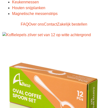
Keukenmessen
Houten snijplanken
Magnetische messenstrips
FAQ
Over ons
Contact
Zakelijk bestellen