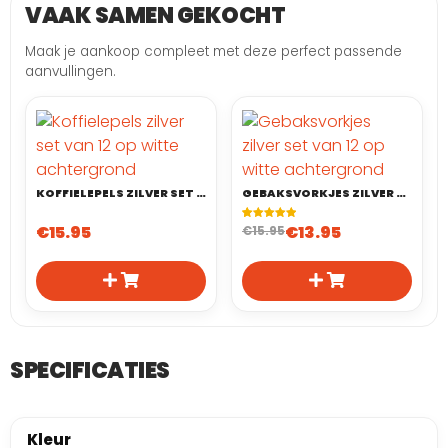
VAAK SAMEN GEKOCHT
Maak je aankoop compleet met deze perfect passende
aanvullingen.
KOFFIELEPELS ZILVER SET VAN 12
GEBAKSVORKJES ZILVER SET VAN 12
€
15.95
€
13.95
Gewaardeerd
1
€
15.95
5.00
op 5
gebaseerd
op
klant
waardering
SPECIFICATIES
Kleur