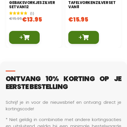
GEBAKSVORKJES ZILVER
TAFELVORKEN ZILVER SET
SET VAN 12
VAN 8
(1)
€
13.95
€
15.95
€
15.95
Gewaardeerd
5.00
uit 5
+
+
ONTVANG 10% KORTING OP JE
EERSTE BESTELLING
Schrijf je in voor de nieuwsbrief en ontvang direct je 
kortingscode!
* Niet geldig in combinatie met andere kortingsacties 
en uitsluitend geldig bij een minimale bestelwaarde 