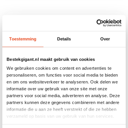
Met deze
8 persoons bestekset 40 delig
zilver
haal je een complete en stijlvolle
tafelsetting in huis voor dagelijks gebruik én
Toestemming
Details
Over
speciale gelegenheden. De set bestaat uit 40
delen en is perfect afgestemd op 8 personen,
waardoor je direct beschikt over voldoende
Bestekgigant.nl maakt gebruik van cookies
bestek voor diners, familie-etentjes en
We gebruiken cookies om content en advertenties te
feestelijke momenten. De zilverkleurige
personaliseren, om functies voor social media te bieden
hoogglansafwerking geeft het bestek een
en om ons websiteverkeer te analyseren. Ook delen we
tijdloze en verzorgde uitstraling die bij vrijwel
informatie over uw gebruik van onze site met onze
ieder servies past.
partners voor social media, adverteren en analyse. Deze
partners kunnen deze gegevens combineren met andere
Of je nu een doordeweekse maaltijd serveert
informatie die u aan ze heeft verstrekt of die ze hebben
of gasten ontvangt voor een uitgebreid diner,
verzameld op basis van uw gebruik van hun services.
deze bestekset combineert gebruiksgemak