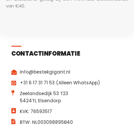
van €40.
CONTACTINFORMATIE
info@bestekgigant.nl
+31 6 17 31 71 53 (Alleen WhatsApp)
Zeelandsedijk 53 T23
5424TL Elsendorp
KVK: 76593517
BTW: NL003098895B40