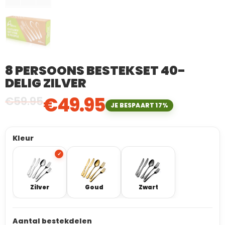
8 PERSOONS BESTEKSET 40-
DELIG ZILVER
€
49.95
€
59.95
JE BESPAART 17%
Kleur
Zilver
Goud
Zwart
Aantal bestekdelen