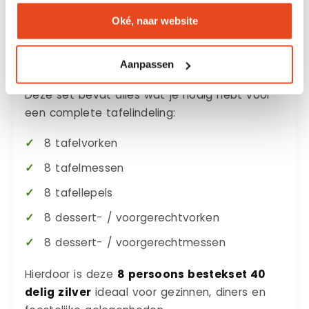
met een nette en luxe uitstraling aan tafel.
Oké, naar website
Complete bestekset voor 8
Aanpassen
personen
Deze set bevat alles wat je nodig hebt voor
een complete tafelindeling:
8 tafelvorken
8 tafelmessen
8 tafellepels
8 dessert- / voorgerechtvorken
8 dessert- / voorgerechtmessen
Hierdoor is deze
8 persoons bestekset 40
delig zilver
ideaal voor gezinnen, diners en