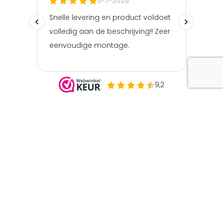
€
59.95
€
49.95
8 persoons bestekset 40-delig zilver
Je bespaart 17%
© Copyright Bestekgigant.nl | 2026 | Kvk nummer:
76593517 | BTW nummer: NL003098895B40