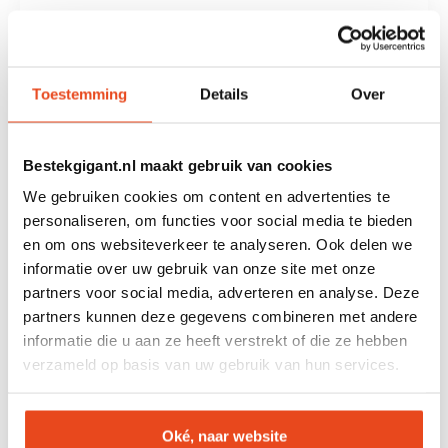
Met deze
theelepels set van 12 regenboog
haal je een opvallende en verfijnde aanvulling
in huis voor je servies. De lepels zijn ideaal
Toestemming
Details
Over
voor thee, espresso en kleine desserts en
hebben een iets compacter formaat dan
standaard koffielepels, waardoor ze perfect
Bestekgigant.nl maakt gebruik van cookies
passen in kleinere kopjes en glazen. De
We gebruiken cookies om content en advertenties te
regenboog afwerking zorgt voor een speelse
personaliseren, om functies voor social media te bieden
en unieke uitstraling en maakt deze lepels
en om ons websiteverkeer te analyseren. Ook delen we
geschikt voor zowel dagelijks gebruik als
informatie over uw gebruik van onze site met onze
bijzondere momenten.
partners voor social media, adverteren en analyse. Deze
partners kunnen deze gegevens combineren met andere
informatie die u aan ze heeft verstrekt of die ze hebben
Ideaal voor thee en kleinere
verzameld op basis van uw gebruik van hun services.
kopjes
Deze theelepels zijn veelzijdig inzetbaar en
speciaal geschikt voor thee, espresso en
Oké, naar website