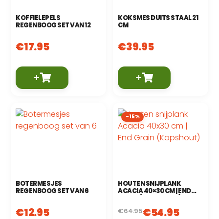
KOFFIELEPELS
KOKSMES DUITS STAAL 21
REGENBOOG SET VAN 12
CM
€
17.95
€
39.95
+
+
-15%
BOTERMESJES
HOUTEN SNIJPLANK
REGENBOOG SET VAN 6
ACACIA 40×30 CM | END
GRAIN (KOPSHOUT)
€
12.95
€
54.95
€
64.95