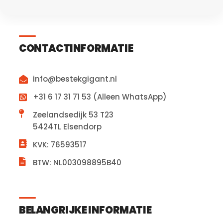
CONTACTINFORMATIE
info@bestekgigant.nl
+31 6 17 31 71 53 (Alleen WhatsApp)
Zeelandsedijk 53 T23
5424TL Elsendorp
KVK: 76593517
BTW: NL003098895B40
BELANGRIJKE INFORMATIE