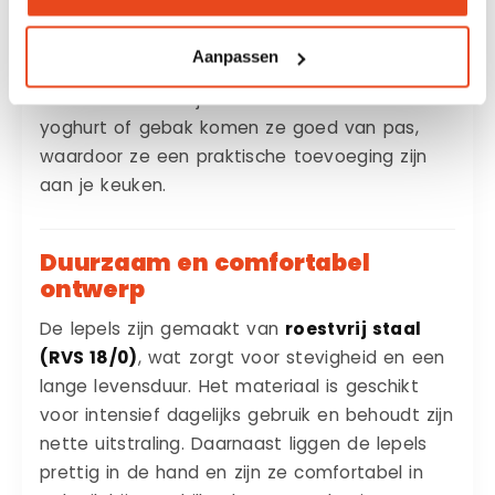
andere warme dranken. Door het kleinere
formaat zijn ze perfect voor gebruik in kleinere
Aanpassen
kopjes, zonder dat ze uitsteken of onhandig
aanvoelen. Ook bij kleine desserts zoals
yoghurt of gebak komen ze goed van pas,
waardoor ze een praktische toevoeging zijn
aan je keuken.
Duurzaam en comfortabel
ontwerp
De lepels zijn gemaakt van
roestvrij staal
(RVS 18/0)
, wat zorgt voor stevigheid en een
lange levensduur. Het materiaal is geschikt
voor intensief dagelijks gebruik en behoudt zijn
nette uitstraling. Daarnaast liggen de lepels
prettig in de hand en zijn ze comfortabel in