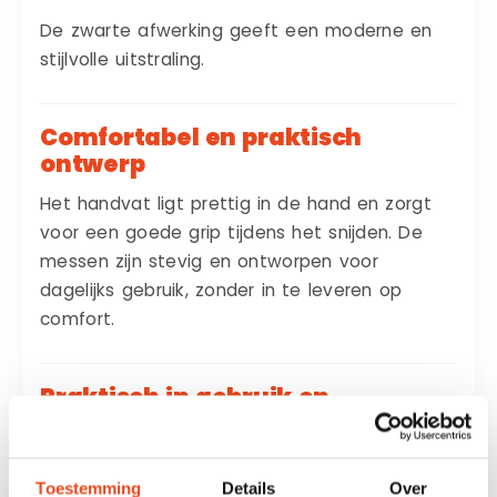
De zwarte afwerking geeft een moderne en
stijlvolle uitstraling.
Comfortabel en praktisch
ontwerp
Het handvat ligt prettig in de hand en zorgt
voor een goede grip tijdens het snijden. De
messen zijn stevig en ontworpen voor
dagelijks gebruik, zonder in te leveren op
comfort.
Praktisch in gebruik en
onderhoud
Deze zwarte tafelmessen zijn
Toestemming
Details
Over
vaatwasserbestendig
, mits je rekening