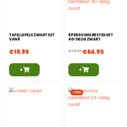
TAFELLEPELS ZWART SET
8 PERSOONS BESTEKSET
VAN 8
40-DELIG ZWART
€
18.95
€
64.95
€
74.95
+
+
-12%