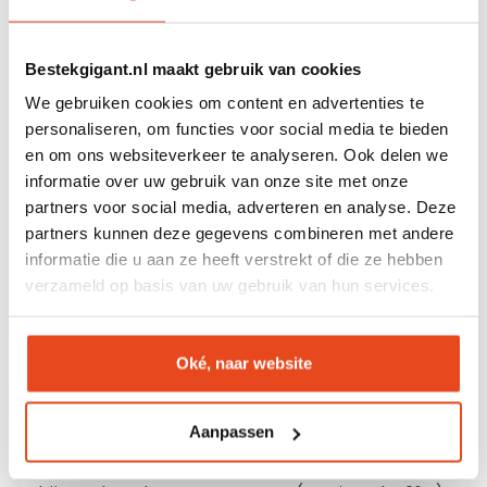
houdt met enkele richtlijnen om de afwerking
mooi te houden:
Bestekgigant.nl maakt gebruik van cookies
Kies een programma met een maximale
We gebruiken cookies om content en advertenties te
temperatuur van
40°C
personaliseren, om functies voor social media te bieden
en om ons websiteverkeer te analyseren. Ook delen we
Gebruik een fosfaatarm reinigingsmiddel
informatie over uw gebruik van onze site met onze
(maximaal 3%)
partners voor social media, adverteren en analyse. Deze
Plaats de messen niet te dicht op elkaar in
partners kunnen deze gegevens combineren met andere
informatie die u aan ze heeft verstrekt of die ze hebben
het bestekmandje
verzameld op basis van uw gebruik van hun services.
Droog de messen direct na het wassen
met een zachte doek
Oké, naar website
Hoewel gebruik in de vaatwasser mogelijk is,
wordt
handwas aanbevolen
voor de langste
Aanpassen
levensduur en om de zwarte afwerking
optimaal te behouden. Bij handwas gebruik je