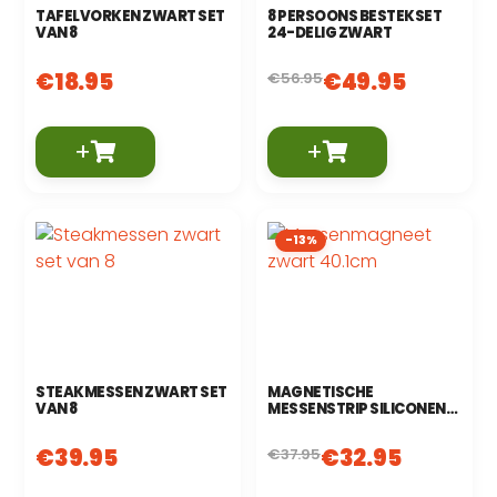
TAFELVORKEN ZWART SET
8 PERSOONS BESTEKSET
VAN 8
24-DELIG ZWART
€
18.95
€
49.95
€
56.95
+
+
-13%
STEAKMESSEN ZWART SET
MAGNETISCHE
VAN 8
MESSENSTRIP SILICONEN
40.1 CM
€
39.95
€
32.95
€
37.95