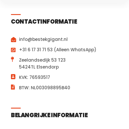
CONTACTINFORMATIE
info@bestekgigant.nl
+31 6 17 31 71 53 (Alleen WhatsApp)
Zeelandsedijk 53 T23
5424TL Elsendorp
KVK: 76593517
BTW: NL003098895B40
BELANGRIJKE INFORMATIE