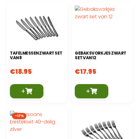
TAFELMESSEN ZWART SET
GEBAKSVORKJES ZWART
VAN 8
SET VAN 12
€
18.95
€
17.95
+
+
-17%