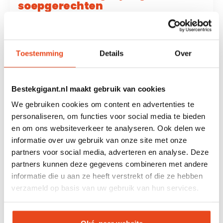
soepgerechten
Deze tafellepels zijn veelzijdig inzetbaar en
geschikt voor uiteenlopende gerechten zoals
soep, rijstgerechten, sauzen en warme
Toestemming
Details
Over
maaltijden. Door hun formaat en vorm zijn ze
een essentieel onderdeel van iedere
bestekset en onmisbaar aan tafel. Met een
Bestekgigant.nl maakt gebruik van cookies
set van 8 heb je altijd voldoende lepels
We gebruiken cookies om content en advertenties te
beschikbaar voor het hele gezin of wanneer je
personaliseren, om functies voor social media te bieden
gasten ontvangt.
en om ons websiteverkeer te analyseren. Ook delen we
informatie over uw gebruik van onze site met onze
partners voor social media, adverteren en analyse. Deze
Duurzaam en comfortabel
partners kunnen deze gegevens combineren met andere
ontwerp
informatie die u aan ze heeft verstrekt of die ze hebben
verzameld op basis van uw gebruik van hun services.
De lepels zijn gemaakt van
roestvrij staal
(RVS 18/0)
, wat zorgt voor stevigheid en een
lange levensduur. Het materiaal is geschikt