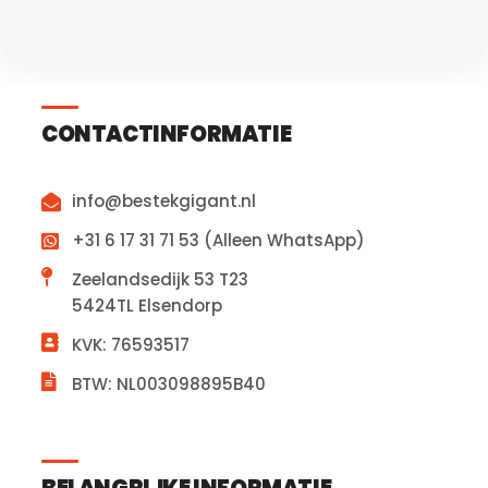
CONTACTINFORMATIE
info@bestekgigant.nl
+31 6 17 31 71 53 (Alleen WhatsApp)
Zeelandsedijk 53 T23
5424TL Elsendorp
KVK: 76593517
BTW: NL003098895B40