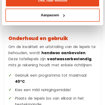
Oké, naar website
voor dagelijks gebruik en behoudt zijn nette
uitstraling. Daarnaast zorgt het ontwerp voor
Aanpassen
een goede balans en liggen de lepels prettig
in de hand tijdens het eten.
Onderhoud en gebruik
Om de kwaliteit en uitstraling van de lepels te
behouden, wordt
handwas aanbevolen
.
Deze tafellepels zijn
vaatwasserbestendig
,
mits je rekening houdt met enkele richtlijnen:
Gebruik een programma tot maximaal
40°C
Kies een mild reinigingsmiddel
Plaats de lepels los van elkaar in het
bestekmandje