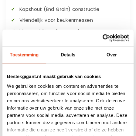
Kopshout (End Grain) constructie
Vriendelijk voor keukenmessen
Messen blijven langer scherp
Dubbelzijdig te gebruiken
Voorzien van sapgeul
Toestemming
Details
Over
Praktische geïntegreerde handgrepen
Voorgeolied en direct klaar voor gebruik
Bestekgigant.nl maakt gebruik van cookies
Ook perfect als luxe serveerplank
We gebruiken cookies om content en advertenties te
personaliseren, om functies voor social media te bieden
en om ons websiteverkeer te analyseren. Ook delen we
Kopshout: ontworpen voor
informatie over uw gebruik van onze site met onze
jarenlang gebruik
partners voor social media, adverteren en analyse. Deze
partners kunnen deze gegevens combineren met andere
Bij een
kopshouten snijplank (End Grain)
informatie die u aan ze heeft verstrekt of die ze hebben
staan de houtvezels rechtop. Hierdoor glijdt