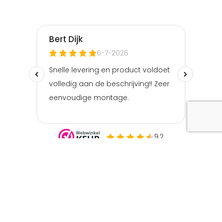
€
69.95
€
59.95
Houten Snijplank Beuken 40x30 cm – End Grain (Kopshout)
Je bespaart 14%
© Copyright Bestekgigant.nl | 2026 | Kvk nummer:
76593517 | BTW nummer: NL003098895B40