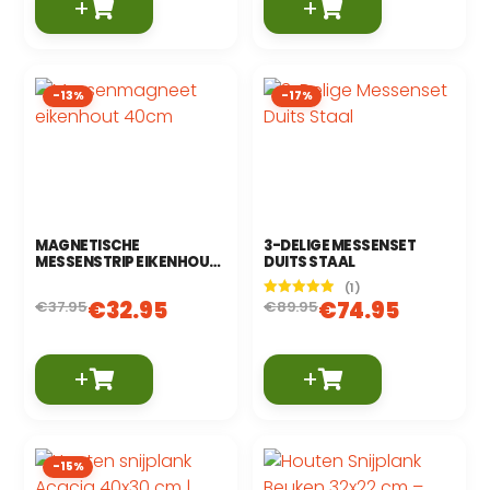
+
+
-13%
-17%
MAGNETISCHE
3-DELIGE MESSENSET
MESSENSTRIP EIKENHOUT
DUITS STAAL
40 CM
(1)
€
32.95
€
74.95
€
37.95
€
89.95
Gewaardeerd
5.00
uit 5
+
+
-15%