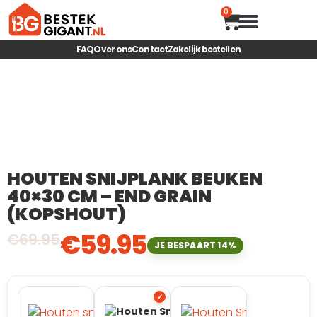
0
HOUTEN SNIJP
MAGNETISCHE ME
FAQ
Over ons
Contact
Zakelijk bestellen
HOUTEN SNIJPLANK BEUKEN
40×30 CM – END GRAIN
(KOPSHOUT)
€
59.95
€
69.95
JE BESPAART 14%