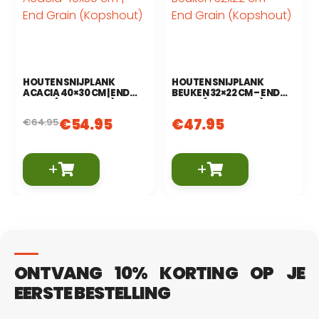
HOUTEN SNIJPLANK
HOUTEN SNIJPLANK
ACACIA 40×30 CM | END
BEUKEN 32×22 CM – END
GRAIN (KOPSHOUT)
GRAIN (KOPSHOUT)
€
54.95
€
47.95
€
64.95
+
+
ONTVANG 10% KORTING OP JE
EERSTE BESTELLING