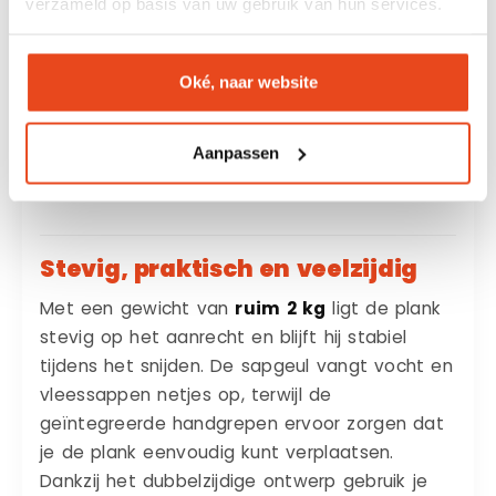
verzameld op basis van uw gebruik van hun services.
het mes tussen de houtvezels in plaats van er
dwars doorheen te snijden. Dit vermindert
slijtage aan je keukenmessen en zorgt ervoor
Oké, naar website
dat snijsporen minder snel zichtbaar worden.
Niet voor niets worden professionele
Aanpassen
hakblokken en premium snijplanken al
jarenlang gemaakt van kopshout.
Stevig, praktisch en veelzijdig
Met een gewicht van
ruim 2 kg
ligt de plank
stevig op het aanrecht en blijft hij stabiel
tijdens het snijden. De sapgeul vangt vocht en
vleessappen netjes op, terwijl de
geïntegreerde handgrepen ervoor zorgen dat
je de plank eenvoudig kunt verplaatsen.
Dankzij het dubbelzijdige ontwerp gebruik je