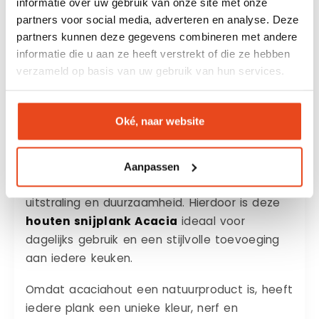
informatie over uw gebruik van onze site met onze
borrelhapjes.
partners voor social media, adverteren en analyse. Deze
partners kunnen deze gegevens combineren met andere
informatie die u aan ze heeft verstrekt of die ze hebben
Waarom kiezen voor een houten
verzameld op basis van uw gebruik van hun services.
snijplank Acacia?
Acaciahout is één van de populairste
Oké, naar website
houtsoorten voor hoogwaardige houten
snijplanken. De warme goudbruine kleur,
levendige houtnerf en hoge hardheid zorgen
Aanpassen
voor een perfecte combinatie van luxe
uitstraling en duurzaamheid. Hierdoor is deze
houten snijplank Acacia
ideaal voor
dagelijks gebruik en een stijlvolle toevoeging
aan iedere keuken.
Omdat acaciahout een natuurproduct is, heeft
iedere plank een unieke kleur, nerf en