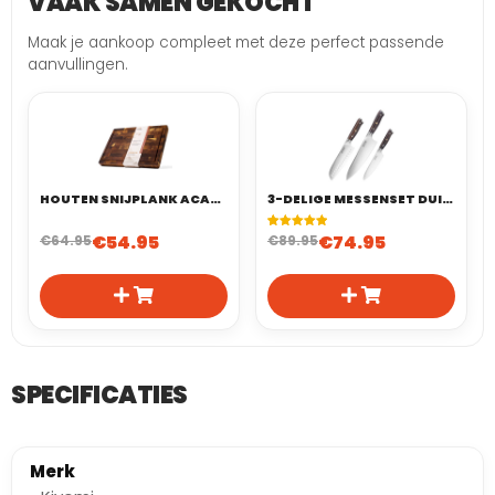
VAAK SAMEN GEKOCHT
Maak je aankoop compleet met deze perfect passende
aanvullingen.
HOUTEN SNIJPLANK ACACIA 40X30 CM | END GRAIN (KOPSHOUT)
3-DELIGE MESSENSET DUITS STAAL
€
54.95
€
74.95
€
64.95
Gewaardeerd
1
€
89.95
5.00
op 5
gebaseerd
op
klant
waardering
SPECIFICATIES
Merk