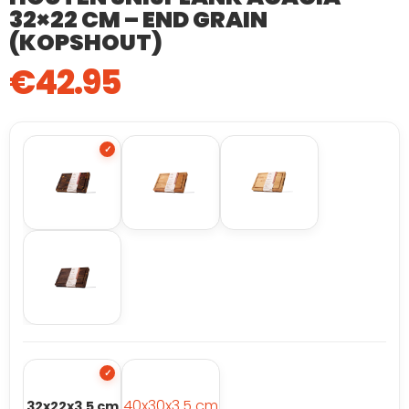
32×22 CM – END GRAIN
(KOPSHOUT)
€
42.95
40x30x3.5 cm
32x22x3.5 cm