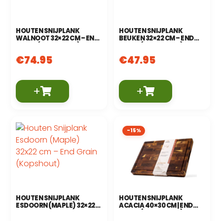
HOUTEN SNIJPLANK
HOUTEN SNIJPLANK
WALNOOT 32×22 CM – END
BEUKEN 32×22 CM – END
GRAIN (KOPSHOUT)
GRAIN (KOPSHOUT)
€
74.95
€
47.95
+
+
-15%
HOUTEN SNIJPLANK
HOUTEN SNIJPLANK
ESDOORN (MAPLE) 32×22
ACACIA 40×30 CM | END
CM – END GRAIN
GRAIN (KOPSHOUT)
(KOPSHOUT)