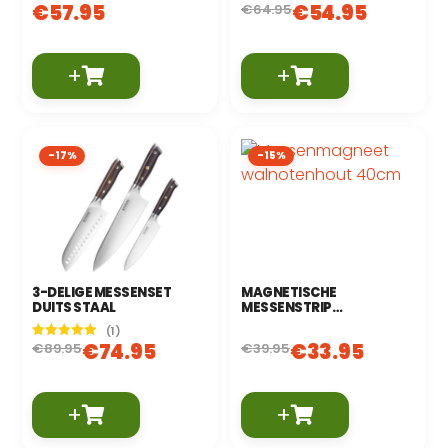
€
57.95
€
54.95
€
64.95
+
+
-17%
-15%
3-DELIGE MESSENSET
MAGNETISCHE
DUITS STAAL
MESSENSTRIP
WALNOTENHOUT 40 CM
(1)
€
74.95
€
33.95
€
89.95
€
39.95
Gewaardeerd
5.00
uit 5
+
+