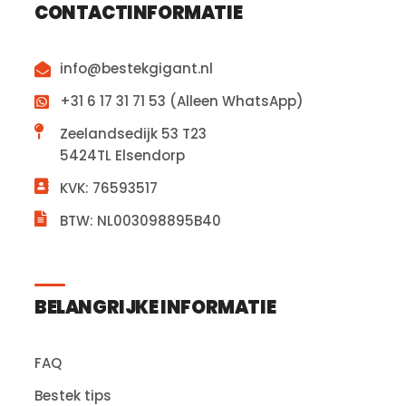
CONTACTINFORMATIE
info@bestekgigant.nl
+31 6 17 31 71 53 (Alleen WhatsApp)
Zeelandsedijk 53 T23
5424TL Elsendorp
KVK: 76593517
BTW: NL003098895B40
BELANGRIJKE INFORMATIE
FAQ
Bestek tips