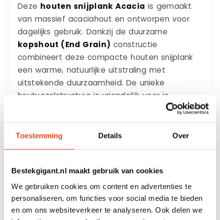
Deze
houten snijplank Acacia
is gemaakt
van massief acaciahout en ontworpen voor
dagelijks gebruik. Dankzij de duurzame
kopshout (End Grain)
constructie
combineert deze compacte houten snijplank
een warme, natuurlijke uitstraling met
uitstekende duurzaamheid. De unieke
houtvezelstructuur is vriendelijk voor je
keukenmessen, waardoor ze langer scherp
blijven en de plank jarenlang mooi blijft.
Toestemming
Details
Over
Met een praktisch formaat van
32 × 22 cm
is
deze houten snijplank ideaal voor kleinere
snijklussen, het bereiden van groenten, fruit,
Bestekgigant.nl maakt gebruik van cookies
kruiden of brood. Dankzij het compacte
We gebruiken cookies om content en advertenties te
formaat is de plank bovendien eenvoudig op
personaliseren, om functies voor social media te bieden
te bergen en perfect te gebruiken als stijlvolle
en om ons websiteverkeer te analyseren. Ook delen we
serveerplank voor tapas, kazen en andere