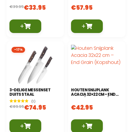
(KOPSHOUT)
€
33.95
€
57.95
€
39.95
+
+
-17%
3-DELIGE MESSENSET
HOUTEN SNIJPLANK
DUITS STAAL
ACACIA 32×22 CM – END
GRAIN (KOPSHOUT)
(1)
€
74.95
€
42.95
€
89.95
Gewaardeerd
5.00
uit 5
+
+