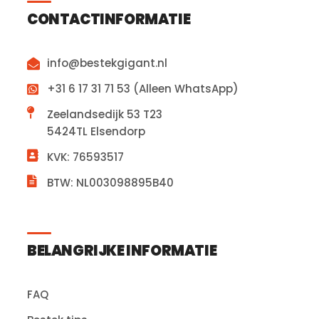
CONTACTINFORMATIE
info@bestekgigant.nl
+31 6 17 31 71 53 (Alleen WhatsApp)
Zeelandsedijk 53 T23
5424TL Elsendorp
KVK: 76593517
BTW: NL003098895B40
BELANGRIJKE INFORMATIE
FAQ