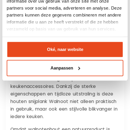
informatie over uw gebruik van onze site met onze
luxe serveerplank voor tapas, kazen en andere
partners voor social media, adverteren en analyse. Deze
borrelhapjes.
partners kunnen deze gegevens combineren met andere
informatie die u aan ze heeft verstrekt of die ze hebben
verzameld op basis van uw gebruik van hun services.
Waarom kiezen voor een houten
snijplank Walnoot?
Walnotenhout staat bekend om zijn diepe
Oké, naar website
donkerbruine kleur, elegante houtnerf en
exclusieve uitstraling. Het is een hoogwaardige
Aanpassen
houtsoort die veel wordt gekozen door
liefhebbers van design en premium
keukenaccessoires. Dankzij de sterke
eigenschappen en tijdloze uitstraling is deze
houten snijplank Walnoot niet alleen praktisch
in gebruik, maar ook een stijlvolle blikvanger in
iedere keuken.
Omdat walnotenhout een natuurproduct is,