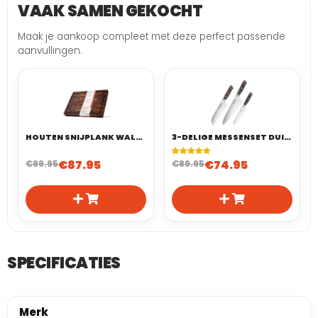
VAAK SAMEN GEKOCHT
Maak je aankoop compleet met deze perfect passende
aanvullingen.
HOUTEN SNIJPLANK WALNOOT 40X30 CM – END GRAIN (KOPSHOUT)
3-DELIGE MESSENSET DUITS STAAL
€
87.95
€
74.95
€
99.95
Gewaardeerd
1
€
89.95
5.00
op 5
gebaseerd
op
klant
waardering
SPECIFICATIES
Merk