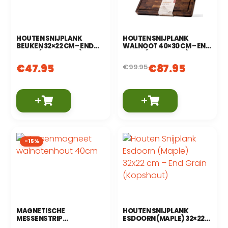
HOUTEN SNIJPLANK
HOUTEN SNIJPLANK
BEUKEN 32×22 CM – END
WALNOOT 40×30 CM – END
GRAIN (KOPSHOUT)
GRAIN (KOPSHOUT)
€
47.95
€
87.95
€
99.95
+
+
-15%
MAGNETISCHE
HOUTEN SNIJPLANK
MESSENSTRIP
ESDOORN (MAPLE) 32×22
WALNOTENHOUT 40 CM
CM – END GRAIN