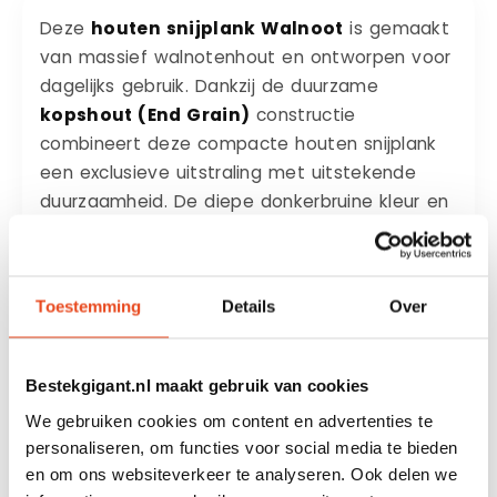
Deze
houten snijplank Walnoot
is gemaakt
van massief walnotenhout en ontworpen voor
dagelijks gebruik. Dankzij de duurzame
kopshout (End Grain)
constructie
combineert deze compacte houten snijplank
een exclusieve uitstraling met uitstekende
duurzaamheid. De diepe donkerbruine kleur en
rijke houtnerf maken iedere plank uniek, terwijl
de kopshoutconstructie vriendelijk is voor je
keukenmessen en helpt om de plank jarenlang
Toestemming
Details
Over
mooi te houden.
Met een praktisch formaat van
32 × 22 cm
is
Bestekgigant.nl maakt gebruik van cookies
deze houten snijplank ideaal voor het snijden
We gebruiken cookies om content en advertenties te
van groenten, fruit, kruiden en brood. Dankzij
personaliseren, om functies voor social media te bieden
het compacte formaat is de plank eenvoudig
en om ons websiteverkeer te analyseren. Ook delen we
op te bergen en ook perfect te gebruiken als