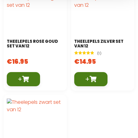
THEELEPELS ROSÉ GOUD
THEELEPELS ZILVER SET
SET VAN 12
VAN 12
(1)
Gewaardeerd
€
16.95
€
14.95
5.00
uit 5
+
+