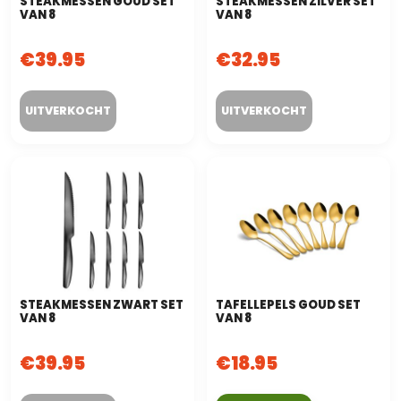
STEAKMESSEN GOUD SET
STEAKMESSEN ZILVER SET
VAN 8
VAN 8
€
39.95
€
32.95
STEAKMESSEN ZWART SET
TAFELLEPELS GOUD SET
VAN 8
VAN 8
€
39.95
€
18.95