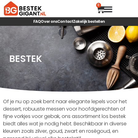
0
HOUTEN SNIJP
MAGNETISCHE ME
FAQ
Over ons
Contact
Zakelijk bestellen
BESTEK
Of je nu op zoek bent naar elegante lepels voor het
dessert, robuuste messen voor hoofdgerechten of
fijne vorkjes voor gebak, ons assortiment los bestek
biedt alles wat je nodig hebt. Beschikbaar in diverse
kleuren zoals zilver, goud, zwart en roségoud, en