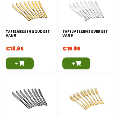
TAFELMESSEN GOUD SET
TAFELMESSEN ZILVER SET
VAN 8
VAN 8
€
18.95
€
15.95
+
+