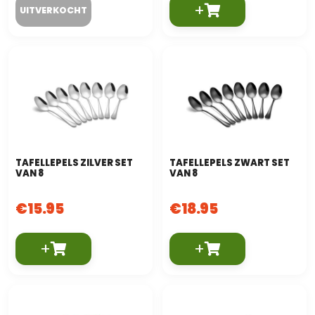
+
TAFELLEPELS ZILVER SET
TAFELLEPELS ZWART SET
VAN 8
VAN 8
€
15.95
€
18.95
+
+