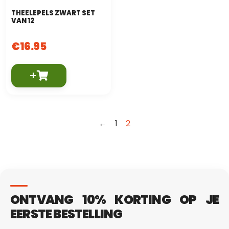
THEELEPELS ZWART SET
VAN 12
€
16.95
+
←
1
2
ONTVANG 10% KORTING OP JE
EERSTE BESTELLING