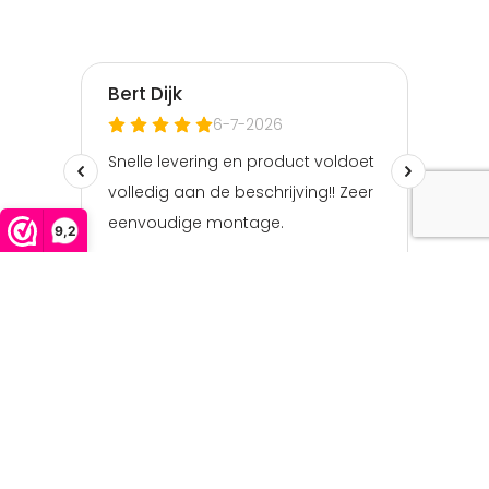
9,2
© Copyright Bestekgigant.nl | 2026 | Kvk nummer:
76593517 | BTW nummer: NL003098895B40