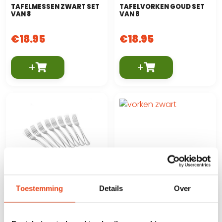
TAFELMESSEN ZWART SET
TAFELVORKEN GOUD SET
VAN 8
VAN 8
€
18.95
€
18.95
+
+
TAFELVORKEN ZILVER SET
TAFELVORKEN ZWART SET
VAN 8
VAN 8
Toestemming
Details
Over
€
15.95
€
18.95